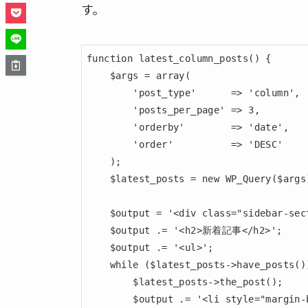
す。
function latest_column_posts() {

    $args = array(

        'post_type'      => 'column',  // カスタム投稿タイプ名を指定

        'posts_per_page' => 3,         // 表示する件数

        'orderby'        => 'date',    // 日付で並び替え

        'order'          => 'DESC'     // 新しい順に表示

    );

    $latest_posts = new WP_Query($args);

    $output = '<div class="sidebar-section sidebar-latest-posts">';

    $output .= '<h2>新着記事</h2>';

    $output .= '<ul>';

    while ($latest_posts->have_posts()) {

        $latest_posts->the_post();

        $output .= '<li style="margin-bottom: 10px;"><a href="' . get_permalink() . 