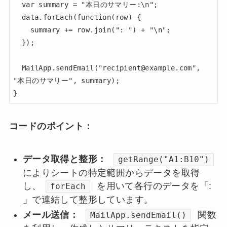
  var summary = "本日のサマリー:\n";

  data.forEach(function(row) {

    summary += row.join(": ") + "\n";

  });

  MailApp.sendEmail("recipient@example.com", 
"本日のサマリー", summary);

コードのポイント：
データ取得と整形：
getRange("A1:B10")
によりシートの特定範囲からデータを取得
し、
を用いて各行のデータを「:
forEach
」で連結して整形しています。
メール送信：
関数
MailApp.sendEmail()