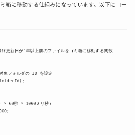
ミ箱に移動する仕組みになっています。以下にコー
最終更新日が1年以上前のファイルをゴミ箱に移動する関数

 // 対象フォルダの ID を設定

olderId);

 × 60秒 × 1000ミリ秒）

00;
